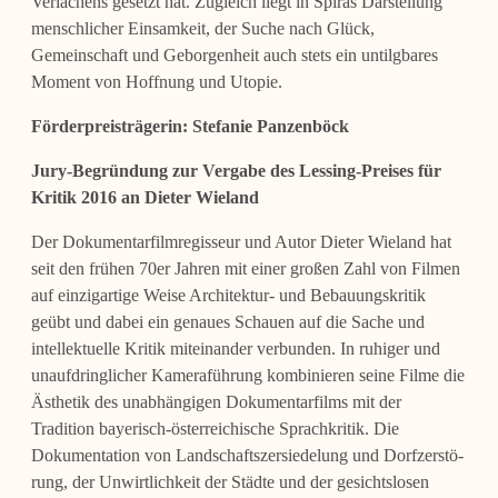
Verlachens gesetzt hat. Zugleich liegt in Spiras Darstellung
menschlicher Einsamkeit, der Suche nach Glück,
Gemeinschaft und Geborgenheit auch stets ein untilgbares
Moment von Hoffnung und Utopie.
Förderpreisträgerin:
Stefanie Panzenböck
Jury-Begründung zur Vergabe des Lessing-Preises für
Kritik 2016 an Dieter Wieland
Der Dokumentarfilmregisseur und Autor Dieter Wieland hat
seit den frühen 70er Jah­ren mit einer großen Zahl von Filmen
auf einzigartige Weise Architektur- und Bebau­ungskritik
geübt und dabei ein genaues Schauen auf die Sache und
intellektuelle Kritik miteinander verbunden. In ruhiger und
unaufdringlicher
Kameraführung kombinieren seine Filme die
Ästhetik des unabhängigen Dokumentarfilms mit der
Tradition baye­risch-österreichische Sprachkritik. Die
Dokumentation von Landschaftszersiedelung und Dorfzerstö­
rung, der Unwirtlichkeit der Städte und der gesichtslosen