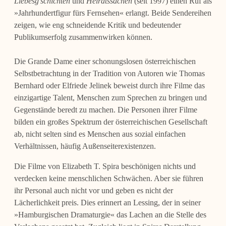
Liebesg’schichten
und
Heiratssachen
(seit 1997) einen Ruf als
»Jahrhundertfigur fürs Fernsehen« erlangt. Beide Sendereihen
zeigen, wie eng schneidende Kritik und bedeutender
Publikumserfolg zusammenwirken können.
Die Grande Dame einer schonungslosen österreichischen
Selbstbetrachtung in der Tradition von Autoren wie Thomas
Bernhard oder Elfriede Jelinek beweist durch ihre Filme das
einzigartige Talent, Menschen zum Sprechen zu bringen und
Gegenstände beredt zu machen. Die Personen ihrer Filme
bilden ein großes Spektrum der österreichischen Gesellschaft
ab, nicht selten sind es Menschen aus sozial einfachen
Verhältnissen, häufig Außenseiterexistenzen.
Die Filme von Elizabeth T. Spira beschönigen nichts und
verdecken keine menschlichen Schwächen. Aber sie führen
ihr Personal auch nicht vor und geben es nicht der
Lächerlichkeit preis. Dies erinnert an Lessing, der in seiner
»Hamburgischen Dramaturgie« das Lachen an die Stelle des