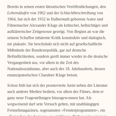
Bereits in seinen ersten literarischen Veröffentlichungen, den
Lebensläufen
von 1962 und der
Schlachtbeschreibung
von
1964, hat sich der 1932 in Halberstadt geborene Autor und
Filmemacher Alexander Kluge als kritischer, hellsichtiger und
aufkläreri­scher Zeitgenosse gezeigt. Von Beginn an war die
seinem Schaffen inhärente Kritik konstruktiv und dialogisch,
nie plakativ. Sie beschränkt sich nicht auf gesellschaftli­che
Mißstände der Bundesrepublik, gar auf deutsche
Befindlichkeiten, sondern greift immer wieder in die deutsche
Vergangenheit aus, vor allem in die Zeit des
Nationalsozialismus, aber auch des 18. Jahrhunderts, dessen
emanzipatorischen Charakter Kluge betont.
Schon früh hat sich der promovierte Jurist neben der Literatur
auch anderer Me­dien bedient, vor allem des Filmes, dem er
ganz neue Fragestellungen hinzugewon­nen hat. Als
wegweisend darf sein Versuch gelten, mit unabhängigen
Fernsehmaga­zinen, sogenannten »Fensterprogrammen«, ein