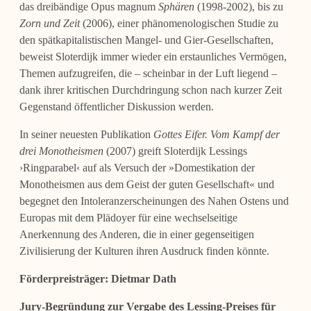
das dreibändige Opus magnum
Sphären
(1998-2002), bis zu
Zorn und Zeit
(2006), einer phänomenologischen Studie zu
den spätkapitalistischen Mangel- und Gier-Gesellschaften,
beweist Sloterdijk immer wieder ein erstaunliches Vermögen,
Themen aufzugreifen, die ‒ scheinbar in der Luft liegend ‒
dank ihrer kritischen Durchdringung schon nach kurzer Zeit
Gegenstand öffentlicher Diskussion werden.
In seiner neuesten Publikation
Gottes Eifer. Vom Kampf der
drei Monotheismen
(2007) greift Sloterdijk Lessings
›Ringparabel‹ auf als Versuch der »Domestikation der
Monotheismen aus dem Geist der guten Gesellschaft« und
begegnet den Intoleranzerscheinungen des Nahen Ostens und
Europas mit dem Plädoyer für eine wechselseitige
Anerkennung des Anderen, die in einer gegenseitigen
Zivilisierung der Kulturen ihren Ausdruck finden könnte.
Förderpreisträger:
Dietmar Dath
Jury-Begründung zur Vergabe des Lessing-Preises für