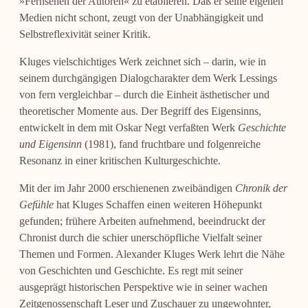
»Fernsehen der Autoren« zu etablie­ren. Daß er seine eigenen
Medien nicht schont, zeugt von der Unabhängigkeit und
Selbstreflexivität seiner Kritik.
Kluges vielschichtiges Werk zeichnet sich – darin, wie in
seinem durchgängigen Dialogcharakter dem Werk Lessings
von fern vergleichbar – durch die Einheit äs­thetischer und
theoretischer Momente aus. Der Begriff des Eigensinns,
entwickelt in dem mit Oskar Negt verfaßten Werk
Geschichte
und Eigensinn
(1981), fand frucht­bare und folgenreiche
Resonanz in einer kritischen Kulturgeschichte.
Mit der im Jahr 2000 erschienenen zweibändigen
Chronik der
Gefühle
hat Kluges Schaffen einen weiteren Höhepunkt
gefunden; frühere Arbeiten aufnehmend, be­eindruckt der
Chronist durch die schier unerschöpfliche Vielfalt seiner
Themen und Formen. Alexander Kluges Werk lehrt die Nähe
von Geschichten und Ge­schichte. Es regt mit seiner
ausgeprägt historischen Perspektive wie in seiner wa­chen
Zeitgenossenschaft Leser und Zuschauer zu ungewohnter,