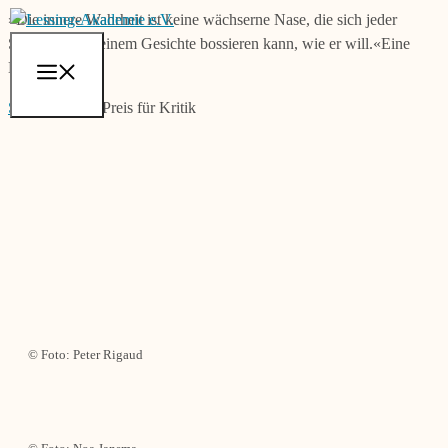
Zum
»Die innere Wahrheit ist keine wächserne Nase, die sich jeder
Inhalt
Schelm nach seinem Gesichte bossieren kann, wie er will.«
Eine
springen
Duplik
Menü
Start
|
Lessing-Preis für Kritik
© Foto: Peter Rigaud